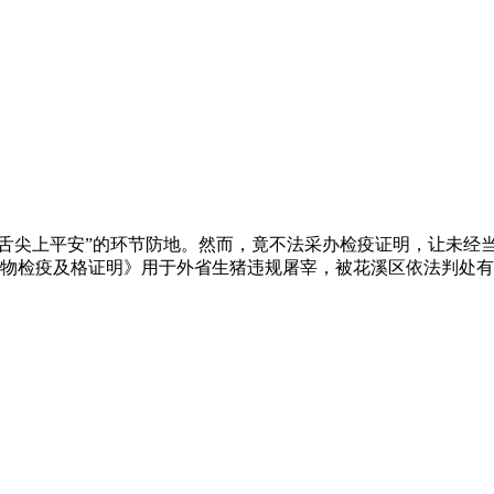
舌尖上平安”的环节防地。然而，竟不法采办检疫证明，让未经
动物检疫及格证明》用于外省生猪违规屠宰，被花溪区依法判处