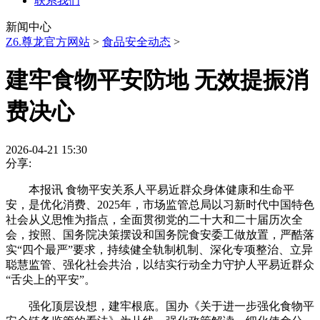
联系我们
新闻中心
Z6.尊龙官方网站
>
食品安全动态
>
建牢食物平安防地 无效提振消
费决心
2026-04-21 15:30
分享:
本报讯 食物平安关系人平易近群众身体健康和生命平
安，是优化消费、2025年，市场监管总局以习新时代中国特色
社会从义思惟为指点，全面贯彻党的二十大和二十届历次全
会，按照、国务院决策摆设和国务院食安委工做放置，严酷落
实“四个最严”要求，持续健全轨制机制、深化专项整治、立异
聪慧监管、强化社会共治，以结实行动全力守护人平易近群众
“舌尖上的平安”。
强化顶层设想，建牢根底。国办《关于进一步强化食物平