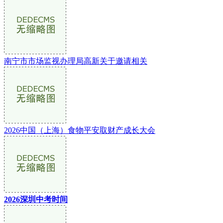
南宁市市场监视办理局高新关于邀请相关
2026中国（上海）食物平安取财产成长大会
2026深圳中考时间