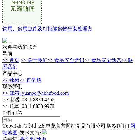
饲用、食用虫豸及可持续食物平安处理方
欢迎与我们联系
导航
>> 首页
>> 关于我们
>> 食品安全常识
>> 食品安全动态
>> 联
系我们
产品中心
>> 辣椒
>> 香辛料
联系我们
>> 邮箱: yuanpq@hbhtfood.com
>> 电话: 0311 8830 4366
>> 传真: 0311 8833 9978
邮件订阅
Copyright © 河北Z6.尊龙官方网站食品有限公司 版权所有 |
网
站地图
| 技术支持:
关键词:
香辛料
辣椒