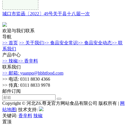
城口市监函〔2022〕49号关于县十八届一次
欢迎与我们联系
导航
>> 首页
>> 关于我们
>> 食品安全常识
>> 食品安全动态
>> 联
系我们
产品中心
>> 辣椒
>> 香辛料
联系我们
>> 邮箱: yuanpq@hbhtfood.com
>> 电话: 0311 8830 4366
>> 传真: 0311 8833 9978
邮件订阅
Copyright © 河北Z6.尊龙官方网站食品有限公司 版权所有 |
网
站地图
| 技术支持:
关键词:
香辛料
辣椒
置顶