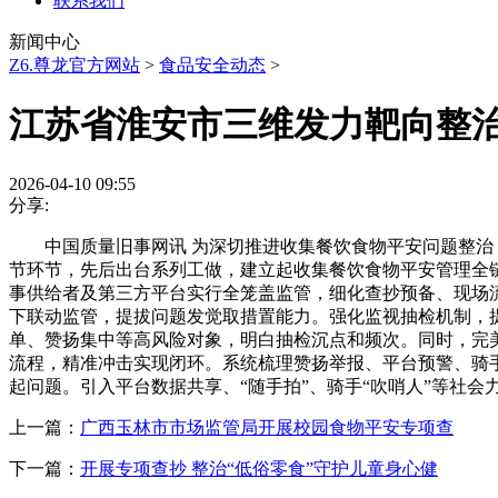
联系我们
新闻中心
Z6.尊龙官方网站
>
食品安全动态
>
江苏省淮安市三维发力靶向整
2026-04-10 09:55
分享:
中国质量旧事网讯 为深切推进收集餐饮食物平安问题整治，
节环节，先后出台系列工做，建立起收集餐饮食物平安管理全
事供给者及第三方平台实行全笼盖监管，细化查抄预备、现场流
下联动监管，提拔问题发觉取措置能力。强化监视抽检机制，
单、赞扬集中等高风险对象，明白抽检沉点和频次。同时，完
流程，精准冲击实现闭环。系统梳理赞扬举报、平台预警、骑手
起问题。引入平台数据共享、“随手拍”、骑手“吹哨人”等社
上一篇：
广西玉林市市场监管局开展校园食物平安专项查
下一篇：
开展专项查抄 整治“低俗零食”守护儿童身心健