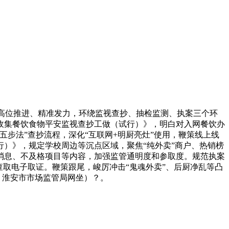
高位推进、精准发力，环绕监视查抄、抽检监测、执案三个环
收集餐饮食物平安监视查抄工做（试行）》，明白对入网餐饮办
步法”查抄流程，深化“互联网+明厨亮灶”使用，鞭策线上线
）》，规定学校周边等沉点区域，聚焦“纯外卖”商户、热销榜
消息、不及格项目等内容，加强监管通明度和参取度。规范执案
取电子取证。鞭策跟尾，峻厉冲击“鬼魂外卖”、后厨净乱等凸
：淮安市市场监管局网坐）？。