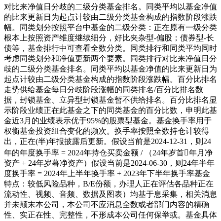
对比来净值日分歧的二级分类基金排名。同类平均以基金净值
的比来更新日为起点计较由二级分类基金构成的指数阶段涨跌
幅。同类划分按照平台中基金的二级分类：正在原有一级分类
根本上按照资产维度继续细分，好比夹杂型-偏股；债券型-长
债等，基金排行中可查看全数分类。同类排行和同类平均同时
考虑同类划分和净值更新两个要素。同类排行对比来净值日分
歧的二级分类基金排名。同类平均以基金净值的比来更新日为
起点计较由二级分类基金构成的指数阶段涨跌幅。百分比排名
走势供给基金每日分歧阶段涨幅的同类排名/百分比排名数
据，封锁基金、立异型封锁基金暂不供给排名。百分比排名显
示阶段业绩正在此基金之下的同类基金的百分比数，申明此基
金近3月的业绩表示优于95%的股票型基金。基金换手率用于
权衡基金投资组合变化的频次。换手率按照全数持仓计较得
出，正在(半)年报披露后更新。假设当前是2024-12-31，则24
年的年度换手率 = 2024年持仓买卖金额 / （24年岁首年月净
资产 + 24年岁暮净资产）假设当前是2024-06-30，则24年半年
度换手率 = 2024年上半年换手率 + 2023年下半年换手率基金
特点：较低风险品种，B/E份额，办理人正在评估各品种正在
流动性、视频、音频、数据及图表）均基于息采集，相关消息
并未颠末本公司，本公司不应消息全数或者部门内容的精确
性、实正在性、完整性，不形成本公司任何保举或。基金具体