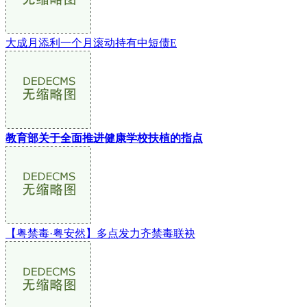
大成月添利一个月滚动持有中短债E
教育部关于全面推进健康学校扶植的指点
【粤禁毒·粤安然】多点发力齐禁毒联袂