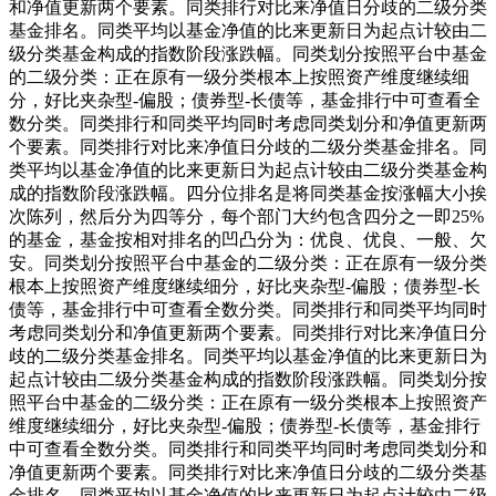
和净值更新两个要素。同类排行对比来净值日分歧的二级分类
基金排名。同类平均以基金净值的比来更新日为起点计较由二
级分类基金构成的指数阶段涨跌幅。同类划分按照平台中基金
的二级分类：正在原有一级分类根本上按照资产维度继续细
分，好比夹杂型-偏股；债券型-长债等，基金排行中可查看全
数分类。同类排行和同类平均同时考虑同类划分和净值更新两
个要素。同类排行对比来净值日分歧的二级分类基金排名。同
类平均以基金净值的比来更新日为起点计较由二级分类基金构
成的指数阶段涨跌幅。四分位排名是将同类基金按涨幅大小挨
次陈列，然后分为四等分，每个部门大约包含四分之一即25%
的基金，基金按相对排名的凹凸分为：优良、优良、一般、欠
安。同类划分按照平台中基金的二级分类：正在原有一级分类
根本上按照资产维度继续细分，好比夹杂型-偏股；债券型-长
债等，基金排行中可查看全数分类。同类排行和同类平均同时
考虑同类划分和净值更新两个要素。同类排行对比来净值日分
歧的二级分类基金排名。同类平均以基金净值的比来更新日为
起点计较由二级分类基金构成的指数阶段涨跌幅。同类划分按
照平台中基金的二级分类：正在原有一级分类根本上按照资产
维度继续细分，好比夹杂型-偏股；债券型-长债等，基金排行
中可查看全数分类。同类排行和同类平均同时考虑同类划分和
净值更新两个要素。同类排行对比来净值日分歧的二级分类基
金排名。同类平均以基金净值的比来更新日为起点计较由二级