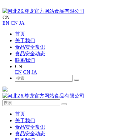
CN
EN
CN
JA
首页
关于我们
食品安全常识
食品安全动态
联系我们
CN
EN
CN
JA
首页
关于我们
食品安全常识
食品安全动态