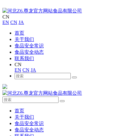
CN
EN
CN
JA
首页
关于我们
食品安全常识
食品安全动态
联系我们
CN
EN
CN
JA
首页
关于我们
食品安全常识
食品安全动态