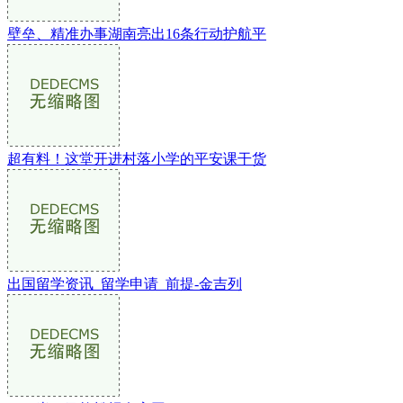
壁垒、精准办事湖南亮出16条行动护航平
超有料！这堂开进村落小学的平安课干货
出国留学资讯_留学申请_前提-金吉列