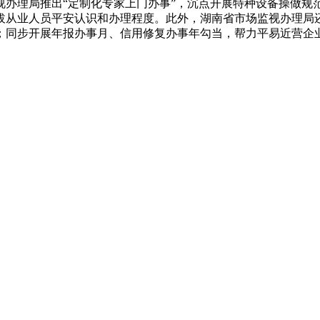
视办理局推出“定制化专家上门办事”，沉点开展特种设备操做规
拔从业人员平安认识和办理程度。此外，湖南省市场监视办理局
；同步开展年报办事月、信用修复办事年勾当，帮力平易近营企