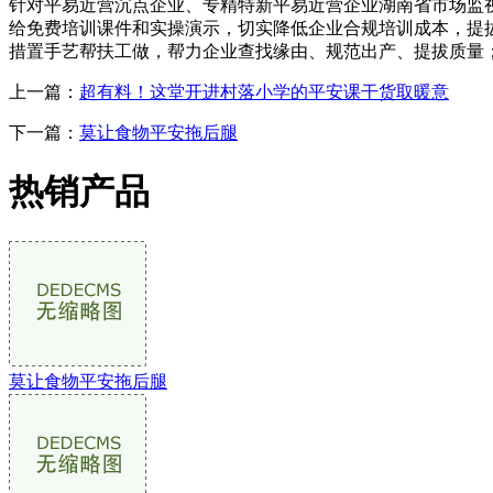
针对平易近营沉点企业、专精特新平易近营企业湖南省市场监
给免费培训课件和实操演示，切实降低企业合规培训成本，提
措置手艺帮扶工做，帮力企业查找缘由、规范出产、提拔质量
上一篇：
超有料！这堂开进村落小学的平安课干货取暖意
下一篇：
莫让食物平安拖后腿
热销产品
莫让食物平安拖后腿