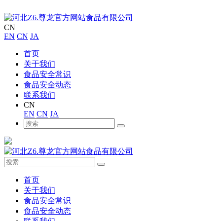
CN
EN
CN
JA
首页
关于我们
食品安全常识
食品安全动态
联系我们
CN
EN
CN
JA
首页
关于我们
食品安全常识
食品安全动态