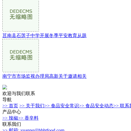
莒南县石莲子中学开展冬季平安教育从题
南宁市市场监视办理局高新关于邀请相关
欢迎与我们联系
导航
>> 首页
>> 关于我们
>> 食品安全常识
>> 食品安全动态
>> 联
产品中心
>> 辣椒
>> 香辛料
联系我们
>> 邮箱: yuanpq@hbhtfood.com