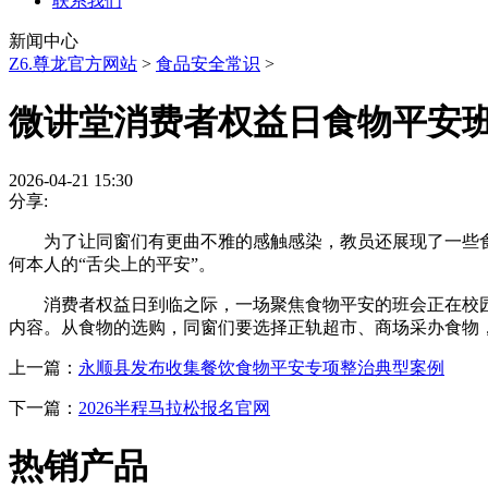
联系我们
新闻中心
Z6.尊龙官方网站
>
食品安全常识
>
微讲堂消费者权益日食物平安班
2026-04-21 15:30
分享:
为了让同窗们有更曲不雅的感触感染，教员还展现了一些食
何本人的“舌尖上的平安”。
消费者权益日到临之际，一场聚焦食物平安的班会正在校园
内容。从食物的选购，同窗们要选择正轨超市、商场采办食物
上一篇：
永顺县发布收集餐饮食物平安专项整治典型案例
下一篇：
2026半程马拉松报名官网
热销产品